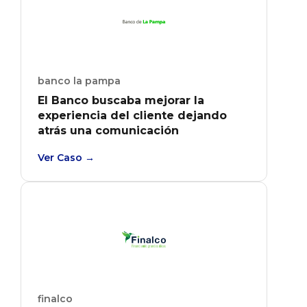
banco la pampa
El Banco buscaba mejorar la
experiencia del cliente dejando
atrás una comunicación
unidireccional entre usuarios y
Ver Caso →
comercios.
finalco