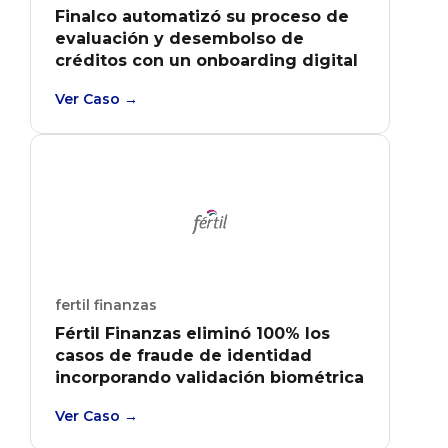
Finalco automatizó su proceso de
evaluación y desembolso de
créditos con un onboarding digital
que redujo tiempos de
Ver Caso →
otorgamiento y mejoró la
prevención de fraude.
fertil finanzas
Fértil Finanzas eliminó 100% los
casos de fraude de identidad
incorporando validación biométrica
con RENAPER en tiempo real
Ver Caso →