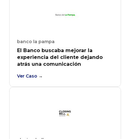
banco la pampa
El Banco buscaba mejorar la
experiencia del cliente dejando
atrás una comunicación
unidireccional entre usuarios y
Ver Caso →
comercios.