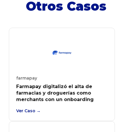
Otros Casos
farmapay
Farmapay digitalizó el alta de
farmacias y droguerías como
merchants con un onboarding
punta a punta que integra Open
Ver Caso →
Finance, e-firma y back-office de
gestión.