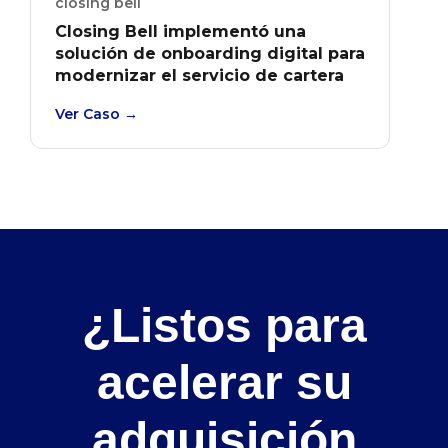
closing bell
Closing Bell implementó una
solución de onboarding digital para
modernizar el servicio de cartera
administrada de inversión y
Ver Caso →
financiamiento a empresas en
Argentina.
¿Listos para
acelerar su
adquisición