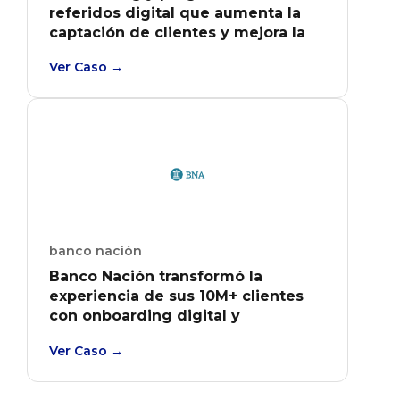
referidos digital que aumenta la
captación de clientes y mejora la
experiencia.
Ver Caso →
banco nación
Banco Nación transformó la
experiencia de sus 10M+ clientes
con onboarding digital y
SemanaNación, una plataforma de
Ver Caso →
engagement con 20M+ visitas
anuales y 5K merchants activos.